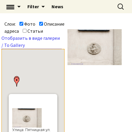
Перейти
Найти:
«Mascaron: Незримый
Filter
News
к
город» | mascaron.org
содержимому
Слои:
Фото
Описание
адреса
Статьи
Отобразить в виде галереи
/ To Gallery
Улица: Пятницкая ул.