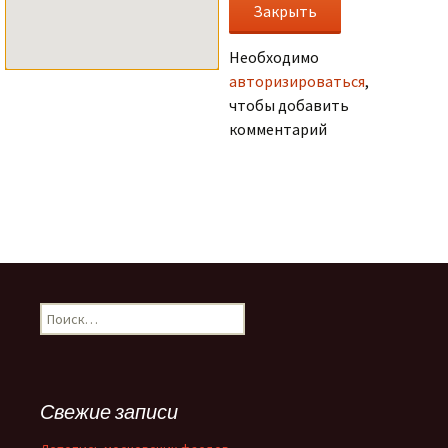
Необходимо
авторизироваться
,
чтобы добавить
комментарий
.
Н
а
й
т
и
Свежие записи
: