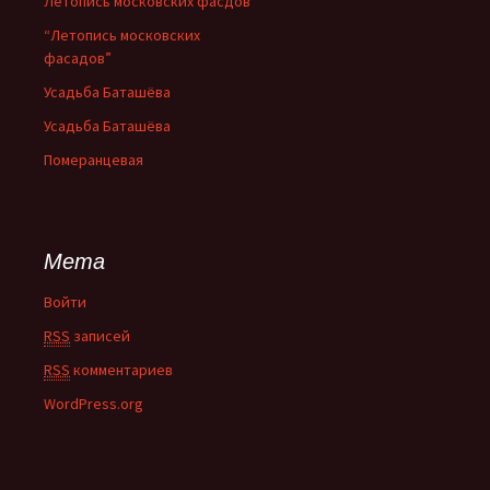
Летопись московских фасдов
“Летопись московских
фасадов”
Усадьба Баташёва
Усадьба Баташёва
Померанцевая
Мета
Войти
RSS
записей
RSS
комментариев
WordPress.org