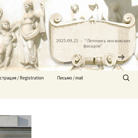
род» |
2025.09.25 -
“Летопись московских
фасадов"
Найти:
страция / Registration
Письмо / mail