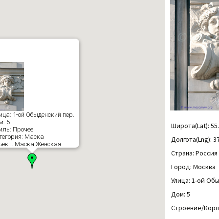
ица: 1-ой Обыденский пер.
м: 5
Широта(Lat): 55
иль: Прочее
тегория: Маска
Долгота(Lng): 3
ъект: Маска Женская
Страна: Россия
Город: Москва
Улица: 1-ой Об
Дом: 5
Строение/Корп