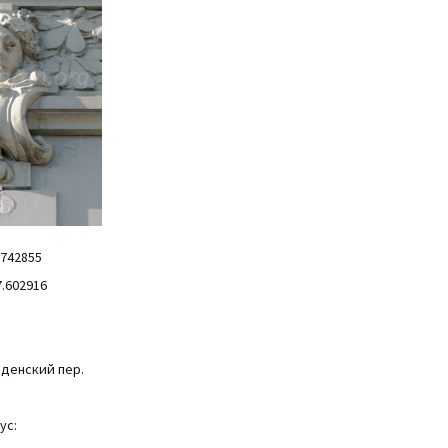
.742855
7.602916
ыденский пер.
ус: