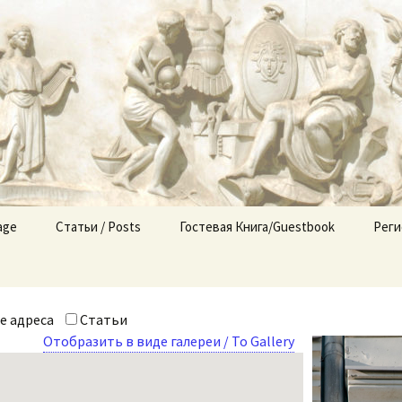
: Незримый го
.org
age
Статьи / Posts
Гостевая Книга/Guestbook
Реги
Оглавление / List
Новости/News
е адреса
Статьи
Отобразить в виде галереи / To Gallery