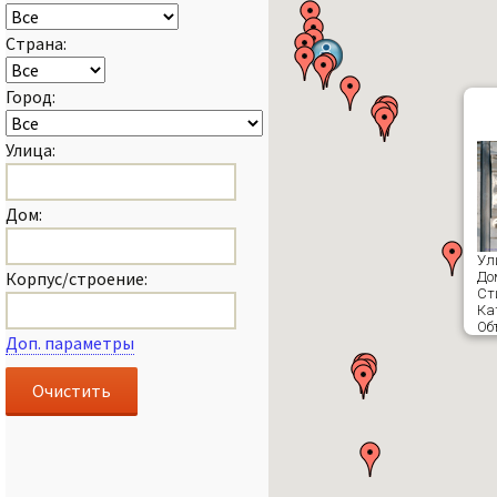
Страна:
Город:
Улица:
Дом:
Ул
Корпус/строение:
До
Ст
Ка
Об
Доп. параметры