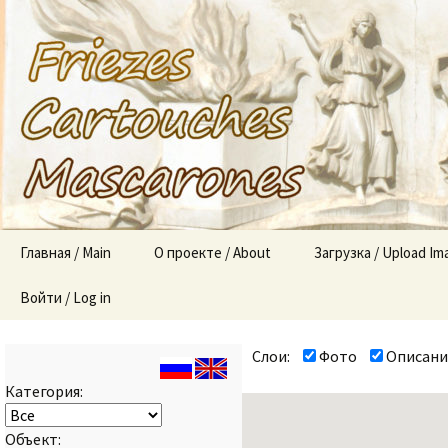
«Mascaron
mascaron
Перейти
Главная / Main
О проекте / About
Загрузка / Upload Im
к
содержимому
Войти / Log in
О проекте (About the
project)
Слои:
Фото
Описани
Правила (Rules)
Категория:
Объект: