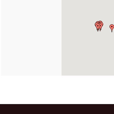
888
.