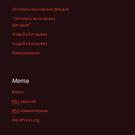
Летопись московских фасдов
“Летопись московских
фасадов”
Усадьба Баташёва
Усадьба Баташёва
Померанцевая
Мета
Войти
RSS
записей
RSS
комментариев
WordPress.org