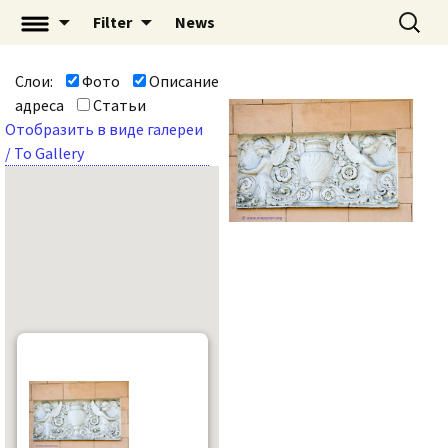
Перейти
Найти:
«Mascaron: Незримый
Filter
News
к
город» | mascaron.org
содержимому
Слои:
Фото
Описание
адреса
Статьи
Отобразить в виде галереи
/ To Gallery