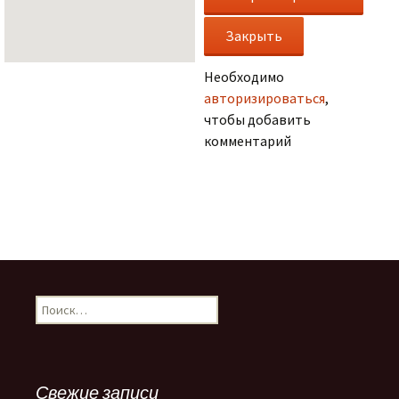
Необходимо
авторизироваться
,
чтобы добавить
комментарий
.
Н
а
й
т
и
Свежие записи
: