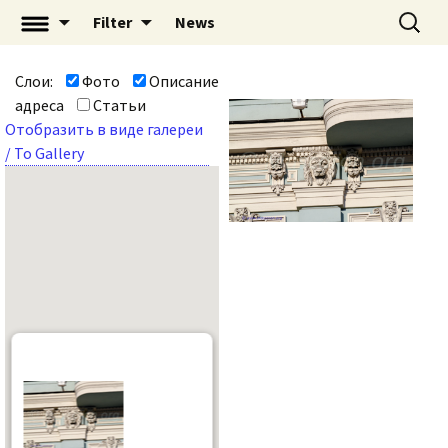
Перейти
Найти:
«Mascaron: Незримый
Filter
News
к
город» | mascaron.org
содержимому
Слои:
Фото
Описание
адреса
Статьи
Отобразить в виде галереи
/ To Gallery