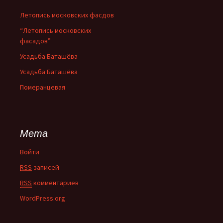
Летопись московских фасдов
“Летопись московских
фасадов”
Усадьба Баташёва
Усадьба Баташёва
Померанцевая
Мета
Войти
RSS
записей
RSS
комментариев
WordPress.org