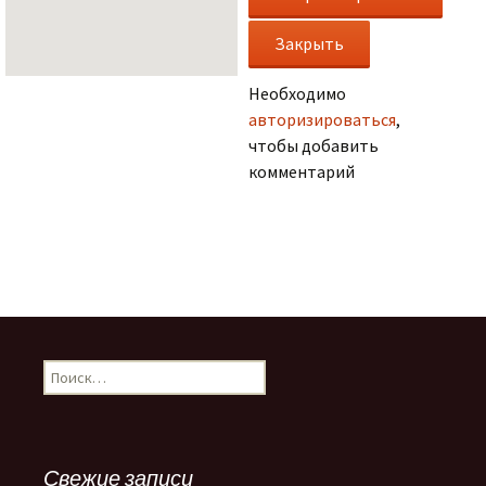
Необходимо
авторизироваться
,
чтобы добавить
комментарий
.
Н
а
й
т
и
Свежие записи
: