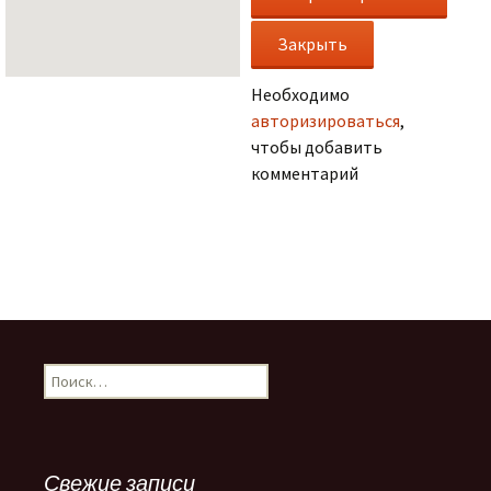
Необходимо
авторизироваться
,
чтобы добавить
комментарий
.
Н
а
й
т
и
Свежие записи
: