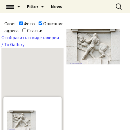
Перейти
Найти:
«Mascaron: Незримый
Filter
News
к
город» | mascaron.org
содержимому
Слои:
Фото
Описание
адреса
Статьи
Отобразить в виде галереи
/ To Gallery