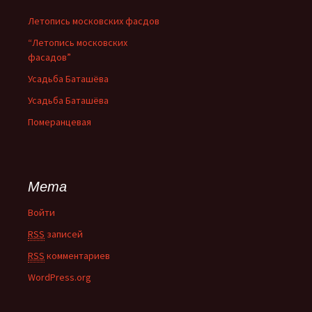
Летопись московских фасдов
“Летопись московских
фасадов”
Усадьба Баташёва
Усадьба Баташёва
Померанцевая
Мета
Войти
RSS
записей
RSS
комментариев
WordPress.org