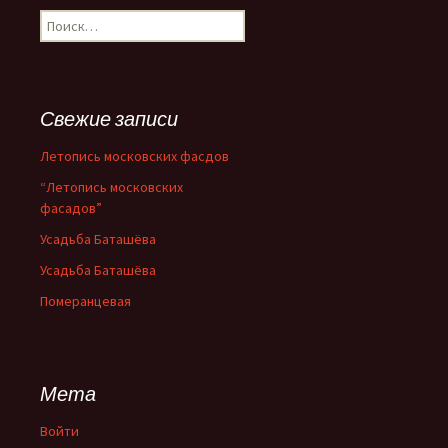
Н
а
й
т
и
Свежие записи
:
Летопись московских фасдов
“Летопись московских
фасадов”
Усадьба Баташёва
Усадьба Баташёва
Померанцевая
Мета
Войти