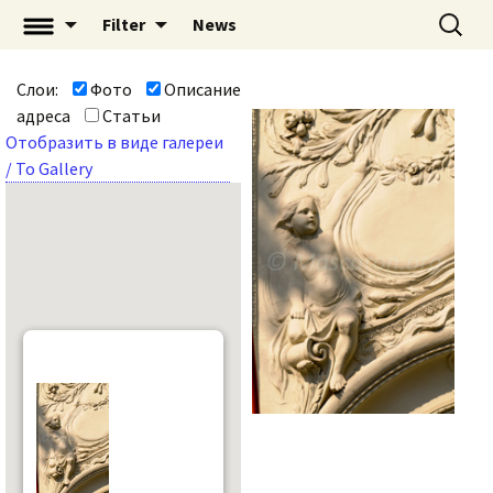
Перейти
Найти:
«Mascaron: Незримый
Filter
News
к
город» | mascaron.org
содержимому
Слои:
Фото
Описание
адреса
Статьи
Отобразить в виде галереи
/ To Gallery