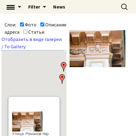
Перейти
Найти:
«Mascaron: Незримый
Filter
News
к
город» | mascaron.org
содержимому
Слои:
Фото
Описание
адреса
Статьи
Отобразить в виде галереи
/ To Gallery
Улица: Романов пер.