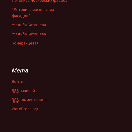
Летопись московских фасдов
“Летопись московских
фасадов”
Усадьба Баташёва
Усадьба Баташёва
Померанцевая
Мета
Войти
RSS
записей
RSS
комментариев
WordPress.org