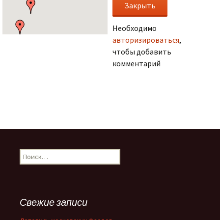
Необходимо
авторизироваться
,
чтобы добавить
комментарий
.
Н
а
й
т
и
Свежие записи
: