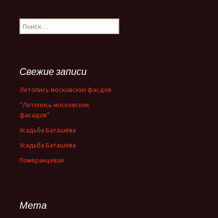
Н
а
й
т
и
Свежие записи
:
Летопись московских фасдов
“Летопись московских
фасадов”
Усадьба Баташёва
Усадьба Баташёва
Померанцевая
Мета