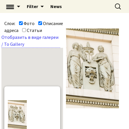
Перейти
Найти:
«Mascaron: Незримый
Filter
News
к
город» | mascaron.org
содержимому
Слои:
Фото
Описание
адреса
Статьи
Отобразить в виде галереи
/ To Gallery