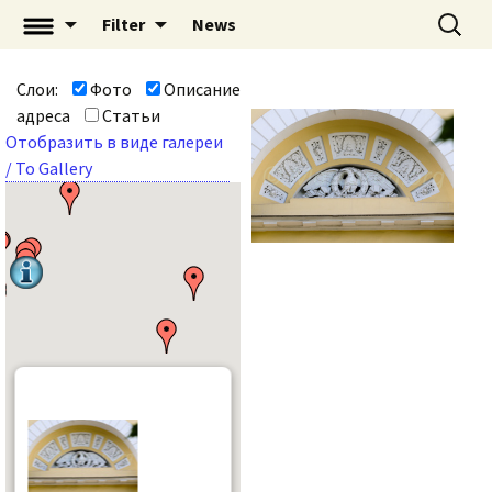
Перейти
Найти:
«Mascaron: Незримый
Filter
News
к
город» | mascaron.org
содержимому
Слои:
Фото
Описание
адреса
Статьи
Отобразить в виде галереи
/ To Gallery