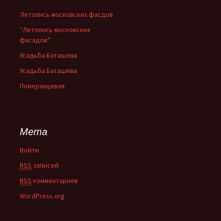
Летопись московских фасдов
“Летопись московских
фасадов”
Усадьба Баташёва
Усадьба Баташёва
Померанцевая
Мета
Войти
RSS
записей
RSS
комментариев
WordPress.org