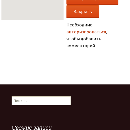
Необходимо
авторизироваться
,
чтобы добавить
комментарий
.
Н
а
й
т
и
Свежие записи
: