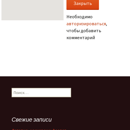
Необходимо
авторизироваться
,
чтобы добавить
комментарий
.
Н
а
й
т
и
Свежие записи
: