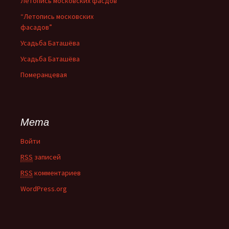
Летопись московских фасдов
“Летопись московских
фасадов”
Усадьба Баташёва
Усадьба Баташёва
Померанцевая
Мета
Войти
RSS
записей
RSS
комментариев
WordPress.org