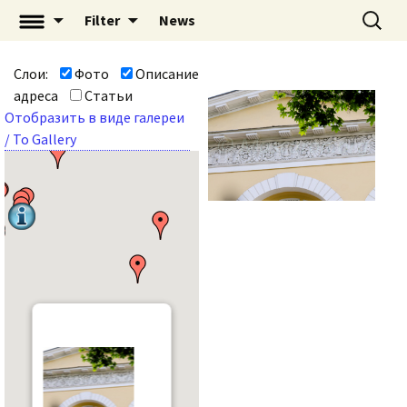
Перейти
Найти:
«Mascaron: Незримый
Filter
News
к
город» | mascaron.org
содержимому
Слои:
Фото
Описание
адреса
Статьи
Отобразить в виде галереи
/ To Gallery