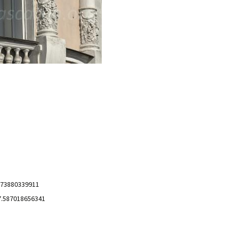
.73880339911
7.587018656341