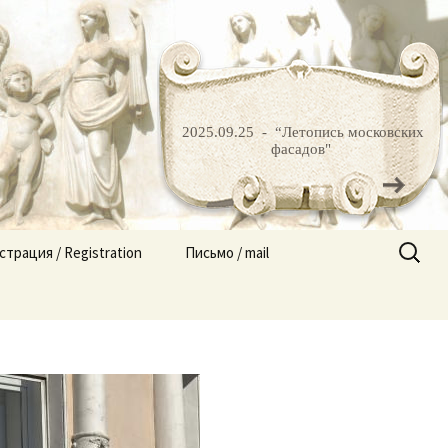
род» |
2025.09.25 -
“Летопись московских
фасадов"
Найти:
страция / Registration
Письмо / mail