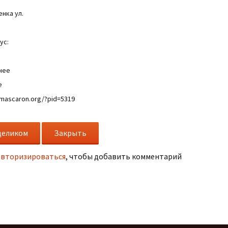
нка ул.
ус:
чее
е
/mascaron.org/?pid=5319
авторизироваться
, чтобы добавить комментарий