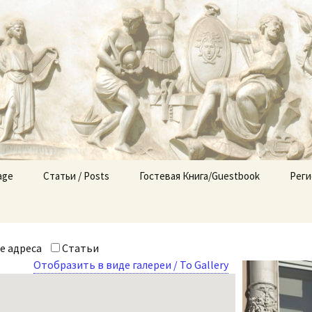
: Незримый го
.org
age
Статьи / Posts
Гостевая Книга/Guestbook
Реги
Оглавление / List
Новости/News
е адреса
Статьи
Отобразить в виде галереи / To Gallery