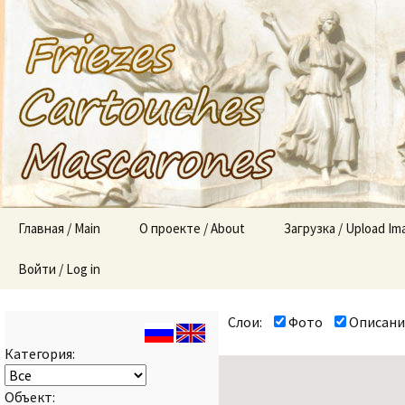
«Mascaron
mascaron
Перейти
Главная / Main
О проекте / About
Загрузка / Upload Im
к
содержимому
Войти / Log in
О проекте (About the
project)
Слои:
Фото
Описани
Правила (Rules)
Категория:
Объект: