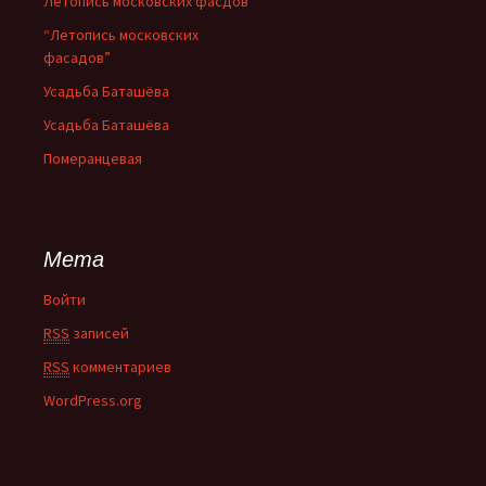
Летопись московских фасдов
“Летопись московских
фасадов”
Усадьба Баташёва
Усадьба Баташёва
Померанцевая
Мета
Войти
RSS
записей
RSS
комментариев
WordPress.org