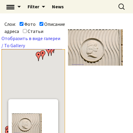
Перейти
Найти:
«Mascaron: Незримый
Filter
News
к
город» | mascaron.org
содержимому
Слои:
Фото
Описание
адреса
Статьи
Отобразить в виде галереи
/ To Gallery