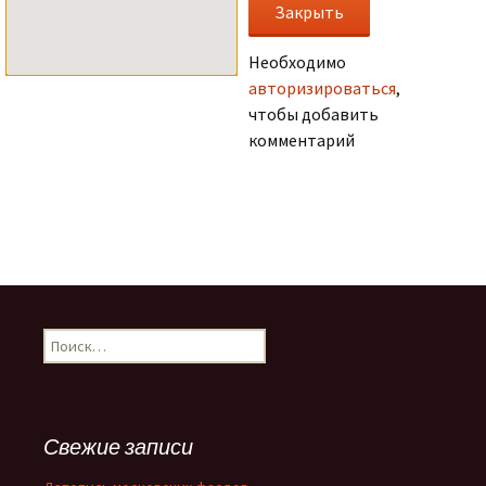
Необходимо
авторизироваться
,
чтобы добавить
комментарий
.
Н
а
й
т
и
Свежие записи
: