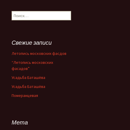
Н
а
й
т
и
Свежие записи
:
Летопись московских фасдов
“Летопись московских
фасадов”
Усадьба Баташёва
Усадьба Баташёва
Померанцевая
Мета