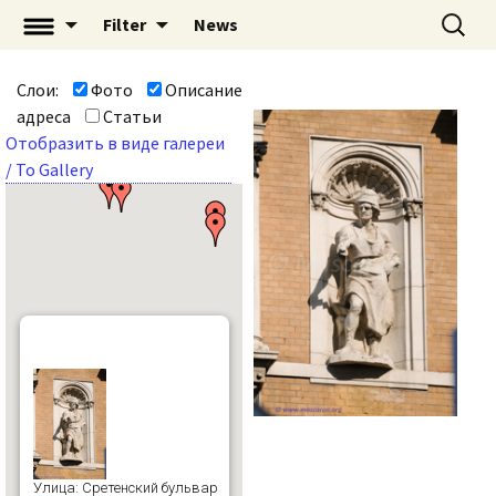
Перейти
Найти:
«Mascaron: Незримый
Filter
News
к
город» | mascaron.org
содержимому
Слои:
Фото
Описание
адреса
Статьи
Отобразить в виде галереи
/ To Gallery
Улица: Сретенский бульвар