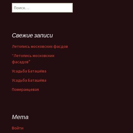
Н
а
й
т
и
Свежие записи
:
Летопись московских фасдов
“Летопись московских
фасадов”
Усадьба Баташёва
Усадьба Баташёва
Померанцевая
Мета
Войти