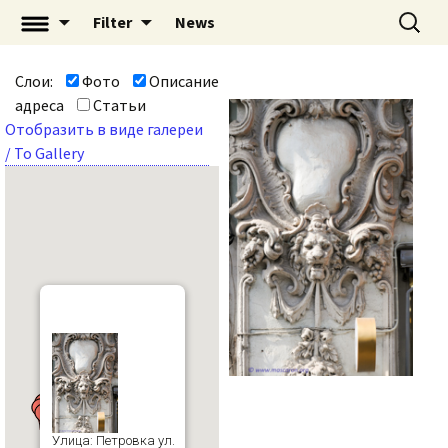
Перейти
Найти:
«Mascaron: Незримый
Filter
News
к
город» | mascaron.org
содержимому
Слои:
Фото
Описание
адреса
Статьи
Отобразить в виде галереи
/ To Gallery
Улица: Петровка ул.