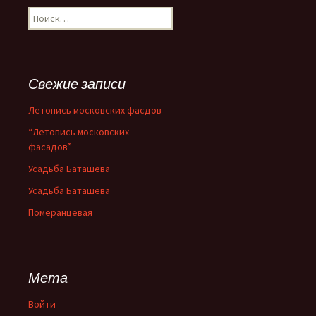
Н
а
й
т
и
Свежие записи
:
Летопись московских фасдов
“Летопись московских
фасадов”
Усадьба Баташёва
Усадьба Баташёва
Померанцевая
Мета
Войти