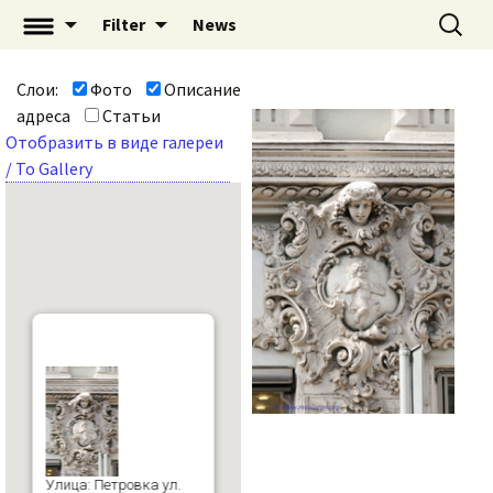
Перейти
Найти:
«Mascaron: Незримый
Filter
News
к
город» | mascaron.org
содержимому
Слои:
Фото
Описание
адреса
Статьи
Отобразить в виде галереи
/ To Gallery
Улица: Петровка ул.