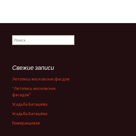
Н
а
й
т
и
Свежие записи
:
Летопись московских фасдов
“Летопись московских
фасадов”
Усадьба Баташёва
Усадьба Баташёва
Померанцевая