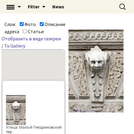
Перейти
Найти:
«Mascaron: Незримый
Filter
News
к
город» | mascaron.org
содержимому
Слои:
Фото
Описание
адреса
Статьи
Отобразить в виде галереи
/ To Gallery
Улица: Малый Гнездниковский
пер.