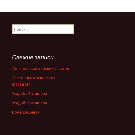
Н
а
й
т
и
Свежие записи
:
Летопись московских фасдов
“Летопись московских
фасадов”
Усадьба Баташёва
Усадьба Баташёва
Померанцевая