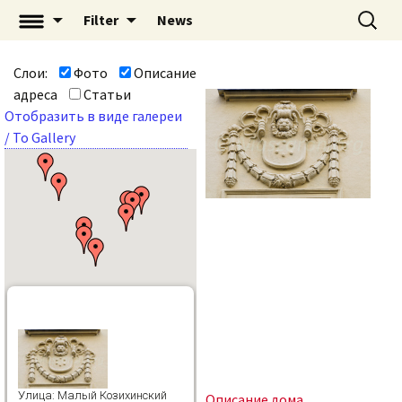
Перейти
Найти:
«Mascaron: Незримый
Filter
News
к
город» | mascaron.org
содержимому
Слои:
Фото
Описание
адреса
Статьи
Отобразить в виде галереи
/ To Gallery
Улица: Малый Козихинский
Описание дома