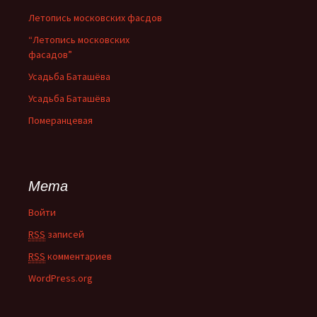
Летопись московских фасдов
“Летопись московских
фасадов”
Усадьба Баташёва
Усадьба Баташёва
Померанцевая
Мета
Войти
RSS
записей
RSS
комментариев
WordPress.org