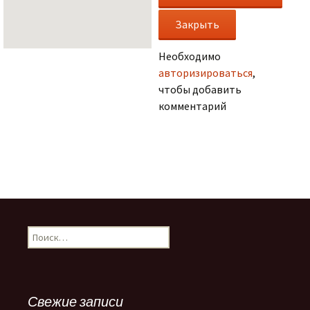
Необходимо
авторизироваться
,
чтобы добавить
комментарий
.
Н
а
й
т
и
Свежие записи
: