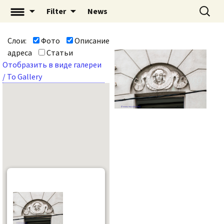
Перейти
Найти:
«Mascaron: Незримый
Filter
News
к
город» | mascaron.org
содержимому
Слои:
Фото
Описание
адреса
Статьи
Отобразить в виде галереи
/ To Gallery